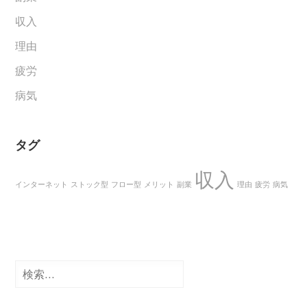
収入
理由
疲労
病気
タグ
収入
インターネット
ストック型
フロー型
メリット
副業
理由
疲労
病気
検
索: