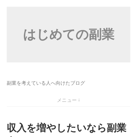
コ
ン
テ
はじめての副業
ン
ツ
へ
ス
キ
ッ
プ
副業を考えている人へ向けたブログ
メニュー
収入を増やしたいなら副業