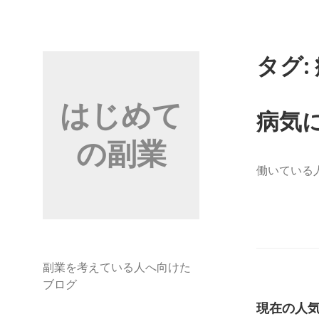
コ
ン
テ
ン
タグ:
ツ
へ
はじめて
ス
病気
キ
の副業
ッ
プ
働いている
副業を考えている人へ向けた
ブログ
現在の人