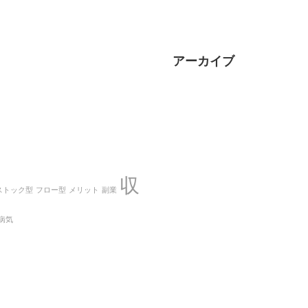
アーカイブ
収
ストック型
フロー型
メリット
副業
病気