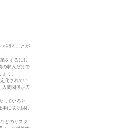
トが得ることが
副業をするにし
業の収入だけで
しょう。
固定化されてい
、人間関係が広
念していると
仕事に取り組む
ラなどのリスク