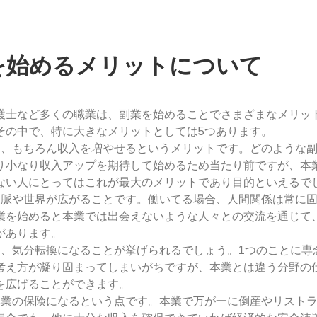
を始めるメリットについて
護士など多くの職業は、副業を始めることでさまざまなメリッ
その中で、特に大きなメリットとしては5つあります。
は、もちろん収入を増やせるというメリットです。どのような
り小なり収入アップを期待して始めるため当たり前ですが、本
ない人にとってはこれが最大のメリットであり目的といえるで
人脈や世界が広がることです。働いてる場合、人間関係は常に
業を始めると本業では出会えないような人々との交流を通じて
があります。
て、気分転換になることが挙げられるでしょう。1つのことに専
考え方が凝り固まってしまいがちですが、本業とは違う分野の
を広げることができます。
本業の保険になるという点です。本業で万が一に倒産やリスト