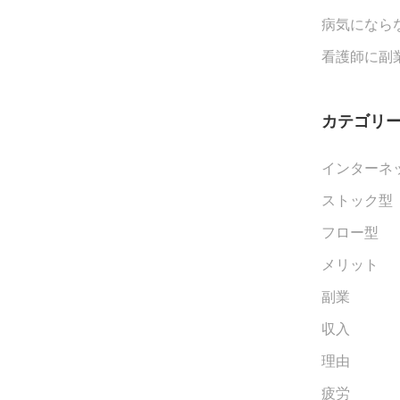
病気になら
看護師に副
カテゴリ
インターネ
ストック型
フロー型
メリット
副業
収入
理由
疲労