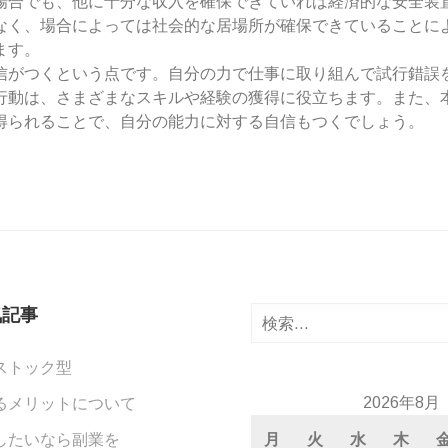
場合でも、他に十分な収入を確保できていれば経済的な安全装
なく、場合によっては社会的な居場所が確保できていることに
ます。
信がつくという点です。自分の力で仕事に取り組んで試行錯誤
行動は、さまざまなスキルや経験の獲得に役立ちます。また、
得られることで、自分の能力に対する自信もつくでしょう。
気記事
検
索:
ストック型
2026年8月
るメリットについて
したいなら副業を
月
火
水
木