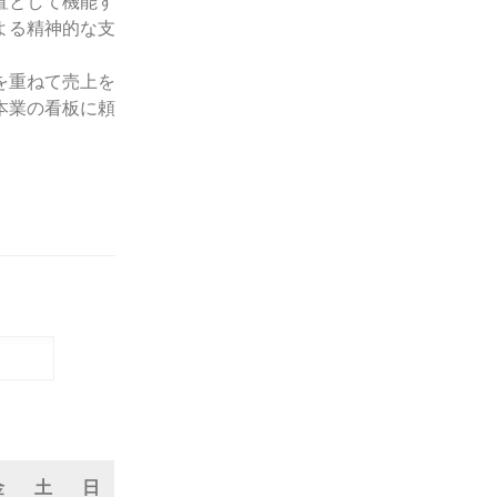
置として機能す
よる精神的な支
を重ねて売上を
本業の看板に頼
金
土
日